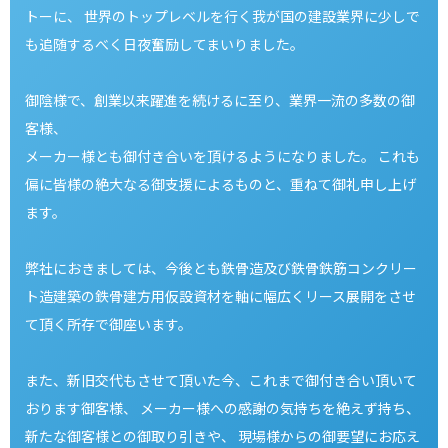
トーに、
世界のトップレベルを行く我が国の建設業界に少しで
も追随するべく日夜奮励してまいりました。
御陰様で、創業以来躍進を続けるに至り、業界一流の多数の御
客様、
メーカー様とも御付き合いを頂けるようになりました。
これも
偏に皆様の絶大なる御支援によるものと、重ねて御礼申し上げ
ます。
弊社におきましては、今後とも鉄骨造及び鉄骨鉄筋コンクリー
ト造建築の鉄骨建方用仮設資材を軸に幅広くリース展開をさせ
て頂く所存で御座います。
また、新旧交代もさせて頂いた今、これまで御付き合い頂いて
おります御客様、
メーカー様への感謝の気持ちを絶えず持ち、
新たな御客様との御取り引きや、
現場様からの御要望にお応え